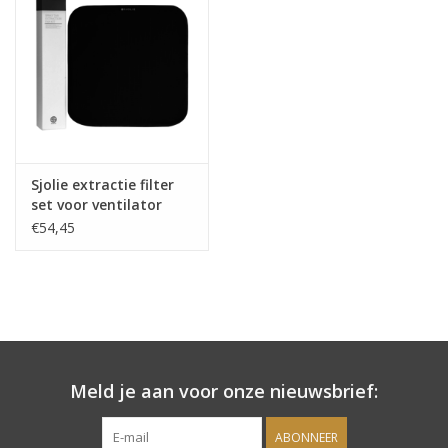
Onderdelen
Ventilatoren / Afzuiging
Promotie materiaal
Sjolie extractie filter
set voor ventilator
Salon kleding
€54,45
Vraag hier om een vrijblijvend
adviesgesprek met ons!
Trainingen
Meld je aan voor onze nieuwsbrief:
Suntana
ABONNEER