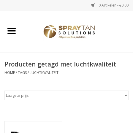
0 Artikelen - €0,00
Home
Spray Tan Apparaten
Spray Tan Starterspakketten
Producten getagd met luchtkwaliteit
HOME
/
TAGS
/
LUCHTKWALITEIT
Spray Tan Vloeistoffen
Selftan producten
Salon verkoop
Verzorging / Accessoires