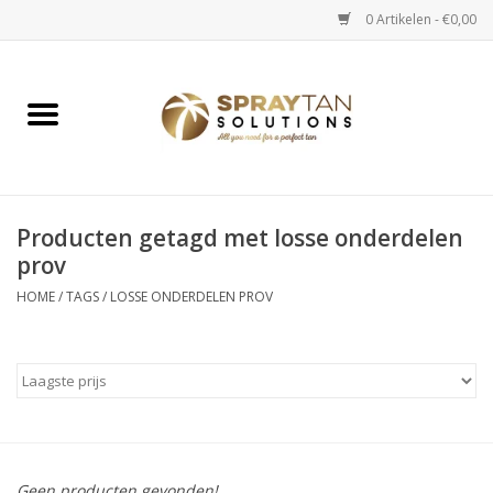
0 Artikelen - €0,00
Home
Spray Tan Apparaten
Spray Tan Starterspakketten
Producten getagd met losse onderdelen
prov
Spray Tan Vloeistoffen
HOME
/
TAGS
/
LOSSE ONDERDELEN PROV
Selftan producten
Salon verkoop
Verzorging / Accessoires
Geen producten gevonden!...