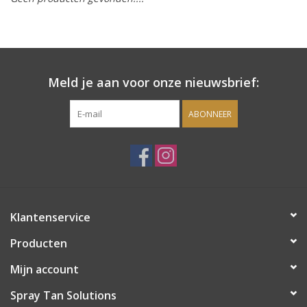
Onderdelen
Ventilatoren / Afzuiging
Meld je aan voor onze nieuwsbrief:
Promotie materiaal
ABONNEER
Salon kleding
Vraag hier om een vrijblijvend
adviesgesprek met ons!
Klantenservice
Trainingen
Producten
Mijn account
Suntana
Spray Tan Solutions