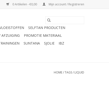
0 Artikelen - €0,00
Mijn account / Registreren
VLOEISTOFFEN
SELFTAN PRODUCTEN
/ AFZUIGING
PROMOTIE MATERIAAL
TRAININGEN
SUNTANA
SJOLIE
IBZ
HOME
/
TAGS
/
LIQUID