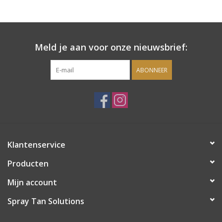
Onderdelen
Meld je aan voor onze nieuwsbrief:
Ventilatoren / Afzuiging
ABONNEER
Promotie materiaal
Salon kleding
Vraag hier om een vrijblijvend
Klantenservice
adviesgesprek met ons!
Producten
Trainingen
Mijn account
Suntana
Spray Tan Solutions