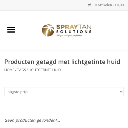
0 Artikelen - €0,00
Home
Spray Tan Apparaten
Spray Tan Starterspakketten
Producten getagd met lichtgetinte huid
HOME
/
TAGS
/
LICHTGETINTE HUID
Spray Tan Vloeistoffen
Selftan producten
Salon verkoop
Geen producten gevonden!...
Verzorging / Accessoires