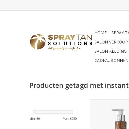
HOME
SPRAY T
SALON VERKOOP
SALON KLEDING
CADEAUBONNEN
Producten getagd met instant
IBZ Sunless IBZ Inst
lotion
TOEVOEGEN AAN WI
Min: €
0
Max: €
250