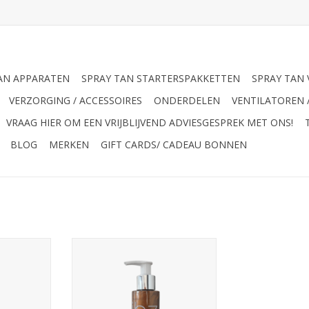
AN APPARATEN
SPRAY TAN STARTERSPAKKETTEN
SPRAY TAN 
VERZORGING / ACCESSOIRES
ONDERDELEN
VENTILATOREN 
VRAAG HIER OM EEN VRIJBLIJVEND ADVIESGESPREK MET ONS!
BLOG
MERKEN
GIFT CARDS/ CADEAU BONNEN
ant Shimmer
Let op salon verkoop!
TOEVOEGEN AAN WINKELWAGEN
NKELWAGEN