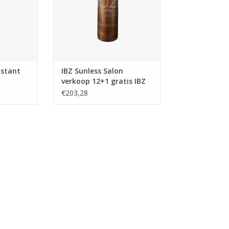
nstant
IBZ Sunless Salon
verkoop 12+1 gratis IBZ
Instant Shimmer lotion
€203,28