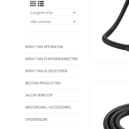
SPRAY TAN APPARATEN
SPRAY TAN STARTERSPAKKETTEN
SPRAY TAN VLOEISTOFFEN
SELFTAN PRODUCTEN
Vervangende SLANG vo
SALON VERKOOP
(hierdoor is de 'Rap
de 'Pro
Past alleen op Rapid 
VERZORGING / ACCESSOIRES
zoals hieronder af
originele
ONDERDELEN
TOEVOEGEN