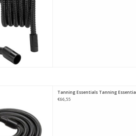
or Tanning Essentials Rapid
Tanning Essentials Tanning Essentia
systeem.
€66,55
id' motor te combineren met
 V' applicator)
Machine met Pro V-applicator
gebeeld - het past niet op
 Rapid-applicator
 AAN WINKELWAGEN