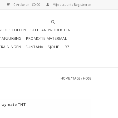
0 Artikelen - €0,00
Mijn account / Registreren
VLOEISTOFFEN
SELFTAN PRODUCTEN
/ AFZUIGING
PROMOTIE MATERIAAL
TRAININGEN
SUNTANA
SJOLIE
IBZ
HOME
/
TAGS
/
HOSE
Spraymate TNT