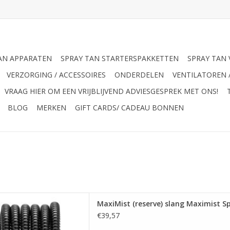
AN APPARATEN
SPRAY TAN STARTERSPAKKETTEN
SPRAY TAN 
VERZORGING / ACCESSOIRES
ONDERDELEN
VENTILATOREN 
VRAAG HIER OM EEN VRIJBLIJVEND ADVIESGESPREK MET ONS!
BLOG
MERKEN
GIFT CARDS/ CADEAU BONNEN
g, reserve slang voor de
MaxiMist (reserve) slang Maximist 
te TNT spraytan apparaat
€39,57
 AAN WINKELWAGEN