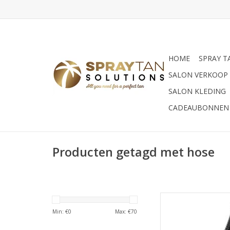
HOME
SPRAY T
SALON VERKOOP
SALON KLEDING
CADEAUBONNEN
Producten getagd met hose
Vervangende slan
Maximist Sprayma
Min: €
0
Max: €
70
TOEVOEGEN