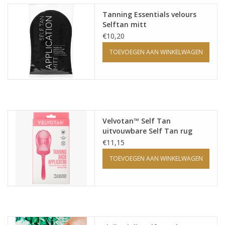
Sjolie
Tanning Essentials velours
Selftan mitt
IBZ
€10,20
TOEVOEGEN AAN WINKELWAGEN
Cadeaubonnen
Blog
Merken
Velvotan™ Self Tan
uitvouwbare Self Tan rug
Applicator
€11,15
gift cards/ cadeau bonnen
TOEVOEGEN AAN WINKELWAGEN