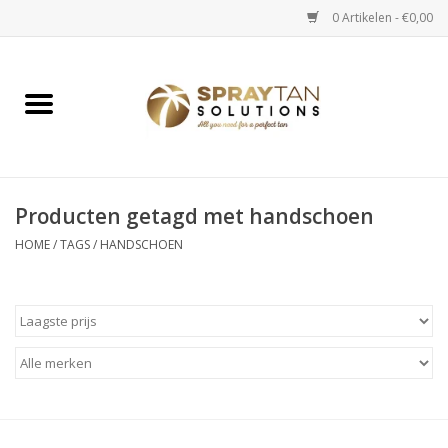
0 Artikelen - €0,00
Home
Spray Tan Apparaten
Spray Tan Starterspakketten
Producten getagd met handschoen
HOME
/
TAGS
/
HANDSCHOEN
Spray Tan Vloeistoffen
Selftan producten
Salon verkoop
Verzorging / Accessoires