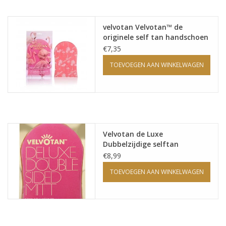
Onderdelen
velvotan Velvotan™ de
originele self tan handschoen
€7,35
Ventilatoren / Afzuiging
TOEVOEGEN AAN WINKELWAGEN
Promotie materiaal
Salon kleding
Velvotan de Luxe
Vraag hier om een vrijblijvend
Dubbelzijdige selftan
adviesgesprek met ons!
handschoen
€8,99
TOEVOEGEN AAN WINKELWAGEN
Trainingen
Suntana