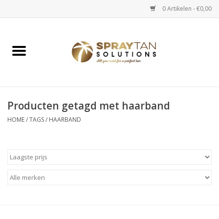
0 Artikelen - €0,00
Home
Spray Tan Apparaten
Spray Tan Starterspakketten
Producten getagd met haarband
HOME
/
TAGS
/
HAARBAND
Spray Tan Vloeistoffen
Selftan producten
Salon verkoop
Verzorging / Accessoires