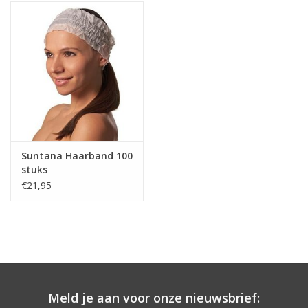
Onderdelen
Ventilatoren / Afzuiging
Promotie materiaal
Salon kleding
Suntana Haarband 100
stuks
Vraag hier om een vrijblijvend
€21,95
adviesgesprek met ons!
Trainingen
Suntana
Meld je aan voor onze nieuwsbrief: