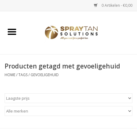
0 Artikelen - €0,00
Home
Spray Tan Apparaten
Spray Tan Starterspakketten
Producten getagd met gevoeligehuid
HOME
/
TAGS
/
GEVOELIGEHUID
Spray Tan Vloeistoffen
Selftan producten
Salon verkoop
Verzorging / Accessoires