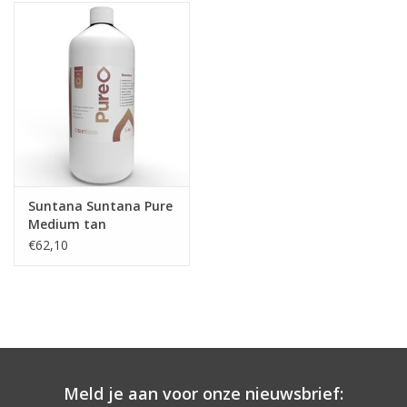
Onderdelen
Ventilatoren / Afzuiging
Promotie materiaal
Salon kleding
Suntana Suntana Pure
Medium tan
Vraag hier om een vrijblijvend
€62,10
adviesgesprek met ons!
Trainingen
Suntana
Meld je aan voor onze nieuwsbrief: