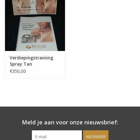
Onderdelen
Ventilatoren / Afzuiging
Promotie materiaal
Verdiepingstraining
Spray Tan
Salon kleding
€350,00
Vraag hier om een vrijblijvend
adviesgesprek met ons!
Trainingen
Meld je aan voor onze nieuwsbrief:
Suntana
ABONNEER