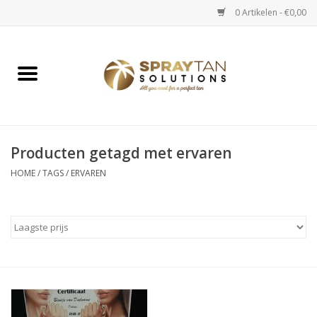
0 Artikelen - €0,00
Home
Spray Tan Apparaten
Spray Tan Starterspakketten
Producten getagd met ervaren
HOME
/
TAGS
/
ERVAREN
Spray Tan Vloeistoffen
Selftan producten
Salon verkoop
Verzorging / Accessoires