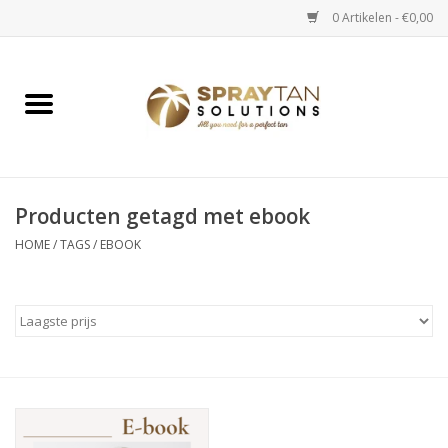
0 Artikelen - €0,00
Home
Spray Tan Apparaten
Spray Tan Starterspakketten
Producten getagd met ebook
HOME
/
TAGS
/
EBOOK
Spray Tan Vloeistoffen
Selftan producten
Salon verkoop
Verzorging / Accessoires