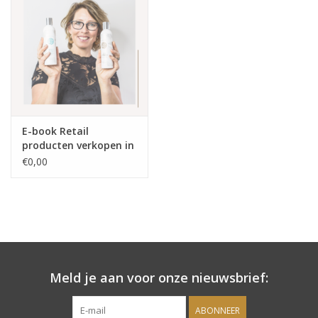
Onderdelen
Ventilatoren / Afzuiging
Promotie materiaal
E-book Retail
producten verkopen in
Salon kleding
jouw salon
€0,00
Vraag hier om een vrijblijvend
adviesgesprek met ons!
Trainingen
Meld je aan voor onze nieuwsbrief:
Suntana
ABONNEER