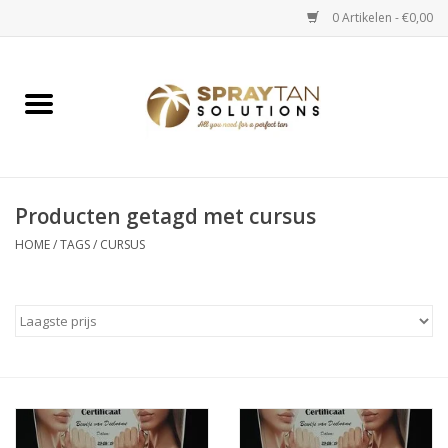
0 Artikelen - €0,00
Home
Spray Tan Apparaten
Spray Tan Starterspakketten
Producten getagd met cursus
HOME
/
TAGS
/
CURSUS
Spray Tan Vloeistoffen
Selftan producten
Salon verkoop
Verzorging / Accessoires