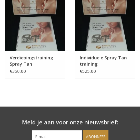
Onderdelen
Ventilatoren / Afzuiging
Promotie materiaal
Verdiepingstraining
Individuele Spray Tan
Spray Tan
training
Salon kleding
€350,00
€525,00
Vraag hier om een vrijblijvend
adviesgesprek met ons!
Trainingen
Meld je aan voor onze nieuwsbrief:
Suntana
ABONNEER