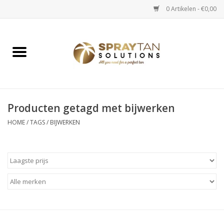
0 Artikelen - €0,00
Home
Spray Tan Apparaten
Spray Tan Starterspakketten
Producten getagd met bijwerken
HOME
/
TAGS
/
BIJWERKEN
Spray Tan Vloeistoffen
Selftan producten
Salon verkoop
Verzorging / Accessoires