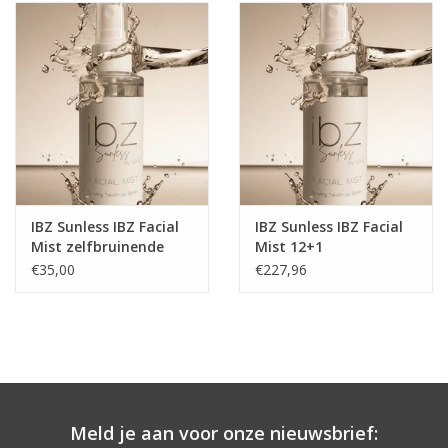
Onderdelen
Ventilatoren / Afzuiging
Promotie materiaal
Salon kleding
IBZ Sunless IBZ Facial
IBZ Sunless IBZ Facial
Mist zelfbruinende
Mist 12+1
Vraag hier om een vrijblijvend
gezichtspray
zelfbruinende
€35,00
€227,96
gezichtspray salon
adviesgesprek met ons!
verkoop
Trainingen
Suntana
Meld je aan voor onze nieuwsbrief: