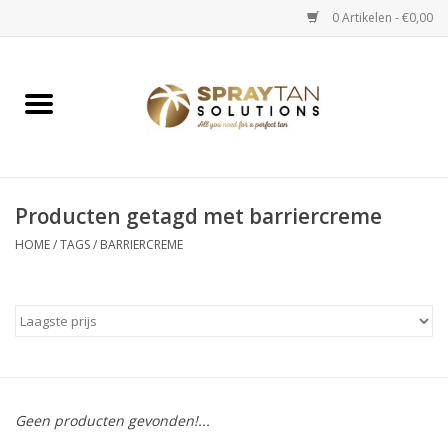
0 Artikelen - €0,00
Home
Spray Tan Apparaten
Spray Tan Starterspakketten
Producten getagd met barriercreme
HOME
/
TAGS
/
BARRIERCREME
Spray Tan Vloeistoffen
Selftan producten
Salon verkoop
Geen producten gevonden!...
Verzorging / Accessoires