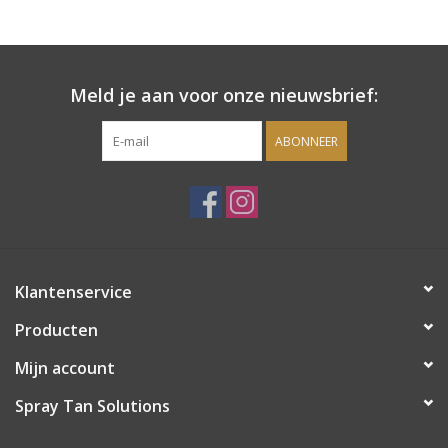
Onderdelen
Meld je aan voor onze nieuwsbrief:
Ventilatoren / Afzuiging
ABONNEER
Promotie materiaal
Salon kleding
Vraag hier om een vrijblijvend
Klantenservice
adviesgesprek met ons!
Producten
Trainingen
Mijn account
Suntana
Spray Tan Solutions