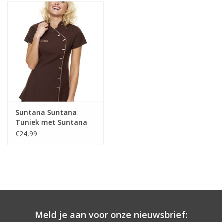
Onderdelen
Ventilatoren / Afzuiging
Promotie materiaal
Salon kleding
Suntana Suntana
Tuniek met Suntana
Vraag hier om een vrijblijvend
logo bedrukt
€24,99
adviesgesprek met ons!
Trainingen
Suntana
Meld je aan voor onze nieuwsbrief: