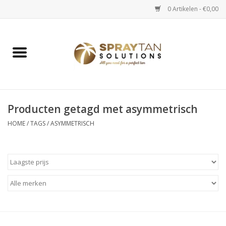
0 Artikelen - €0,00
Home
Spray Tan Apparaten
Spray Tan Starterspakketten
Producten getagd met asymmetrisch
HOME
/
TAGS
/
ASYMMETRISCH
Spray Tan Vloeistoffen
Selftan producten
Salon verkoop
Verzorging / Accessoires