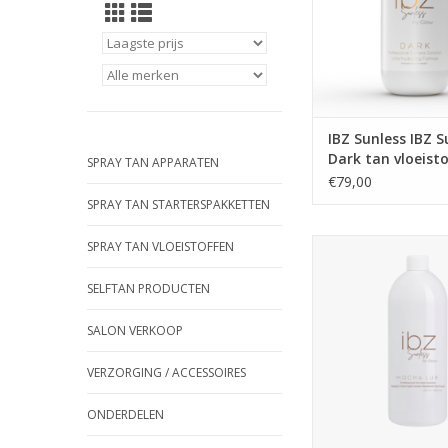
TOEVOEGEN AAN WI
IBZ Sunless IBZ S
Dark tan vloeist
SPRAY TAN APPARATEN
€79,00
SPRAY TAN STARTERSPAKKETTEN
Professionele spraytan
SPRAY TAN VLOEISTOFFEN
Met anti-oxidanten, vi
Arganolie en hydr
SELFTAN PRODUCTEN
ingrediënten voor za
Vernieuwde DHA fo
SALON VERKOOP
zorgt voor een mediu
resultaat met snelle i
VERZORGING / ACCESSOIRES
sweat-resist
Inhoud: 1 lit
ONDERDELEN
TOEVOEGEN AAN WI