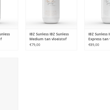
NKELWAGEN
TOEVOEGEN AA
unless
IBZ Sunless IBZ Sunless
IBZ Sunless 
of
Medium tan vloeistof
Express tan 
€79,00
€89,00
 vloeistof.
tamine E, C,
aterende
chte huid.
rmule die
m tot dark
nwerktijd en
ant
er
NKELWAGEN