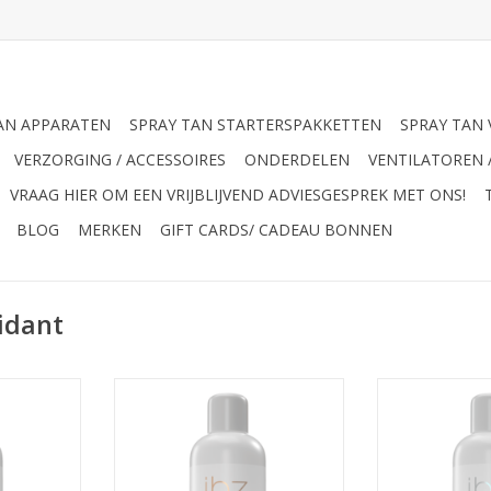
AN APPARATEN
SPRAY TAN STARTERSPAKKETTEN
SPRAY TAN 
VERZORGING / ACCESSOIRES
ONDERDELEN
VENTILATOREN 
VRAAG HIER OM EEN VRIJBLIJVEND ADVIESGESPREK MET ONS!
BLOG
MERKEN
GIFT CARDS/ CADEAU BONNEN
idant
Professionele spraytan vloeistof
met anti-aging en hydraterende
n vloeistof
Professionele s
eigenschappen.
aging en
Express met 
schappen.
hydraterende 
TOEVOEGEN AAN WINKELWAGEN