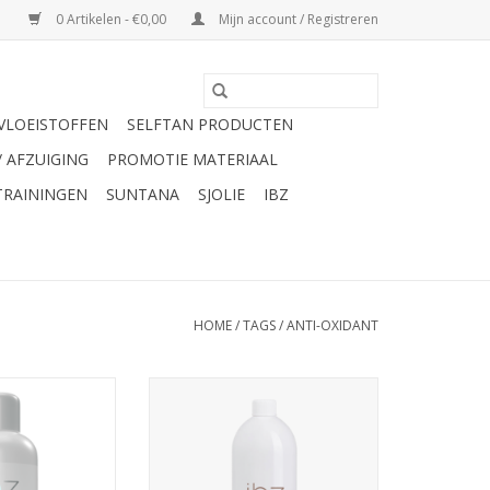
0 Artikelen - €0,00
Mijn account / Registreren
VLOEISTOFFEN
SELFTAN PRODUCTEN
/ AFZUIGING
PROMOTIE MATERIAAL
TRAININGEN
SUNTANA
SJOLIE
IBZ
HOME
/
TAGS
/
ANTI-OXIDANT
Professionele spraytan vloeistof.
Met anti-oxidanten, vitamine E, C,
praytan vloeistof
Arganolie &hydraterende
anti-aging en
ingrediënten voor een zachte
eigenschappen.
huid. Vernieuwde DHA formule