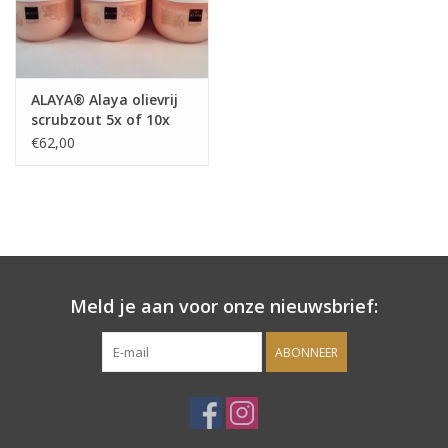
Sjolie
IBZ
ALAYA® Alaya olievrij
scrubzout 5x of 10x
Cadeaubonnen
(salon)
€62,00
Blog
Merken
gift cards/ cadeau bonnen
Meld je aan voor onze nieuwsbrief:
ABONNEER