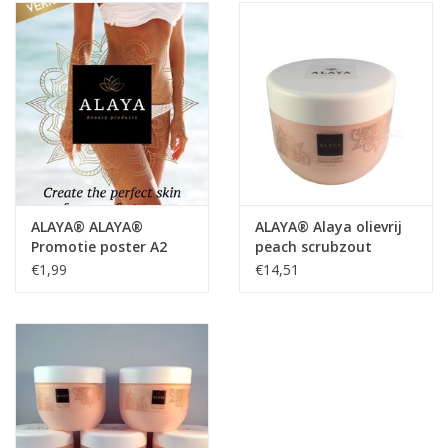
Onderdelen
Ventilatoren / Afzuiging
Promotie materiaal
Salon kleding
ALAYA® ALAYA®
ALAYA® Alaya olievrij
Promotie poster A2
peach scrubzout
Vraag hier om een vrijblijvend
€1,99
€14,51
adviesgesprek met ons!
Trainingen
Suntana