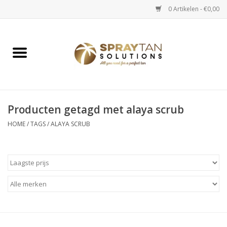
0 Artikelen - €0,00
Home
Spray Tan Apparaten
Spray Tan Starterspakketten
Producten getagd met alaya scrub
HOME
/
TAGS
/
ALAYA SCRUB
Spray Tan Vloeistoffen
Selftan producten
Salon verkoop
Verzorging / Accessoires