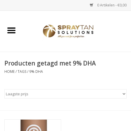
0 Artikelen - €0,00
Home
Spray Tan Apparaten
Spray Tan Starterspakketten
Producten getagd met 9% DHA
HOME
/
TAGS
/
9% DHA
Spray Tan Vloeistoffen
Selftan producten
Salon verkoop
Verzorging / Accessoires