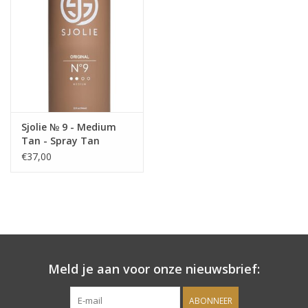
Onderdelen
Ventilatoren / Afzuiging
Promotie materiaal
Sjolie № 9 - Medium
Tan - Spray Tan
Salon kleding
vloeistof
€37,00
Vraag hier om een vrijblijvend
adviesgesprek met ons!
Trainingen
Meld je aan voor onze nieuwsbrief:
Suntana
ABONNEER