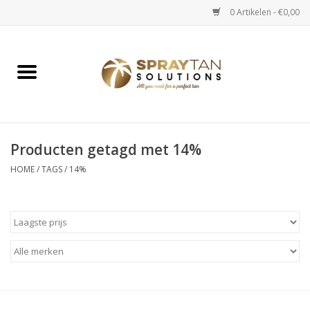
0 Artikelen - €0,00
Home
Spray Tan Apparaten
Spray Tan Starterspakketten
Producten getagd met 14%
HOME
/
TAGS
/
14%
Spray Tan Vloeistoffen
Selftan producten
Salon verkoop
Verzorging / Accessoires