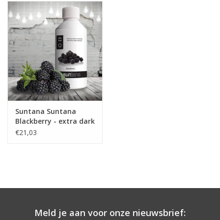
Onderdelen
Ventilatoren / Afzuiging
Promotie materiaal
Salon kleding
Suntana Suntana
Blackberry - extra dark
Vraag hier om een vrijblijvend
tan - Spray Tan
€21,03
vloeistof
adviesgesprek met ons!
Trainingen
Suntana
Meld je aan voor onze nieuwsbrief: