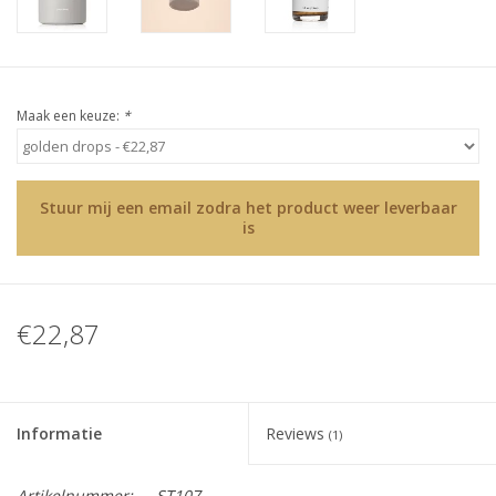
Sjolie
IBZ
Maak een keuze:
*
Cadeaubonnen
Blog
Stuur mij een email zodra het product weer leverbaar
is
Merken
gift cards/ cadeau bonnen
€22,87
Informatie
Reviews
(1)
Artikelnummer:
ST107