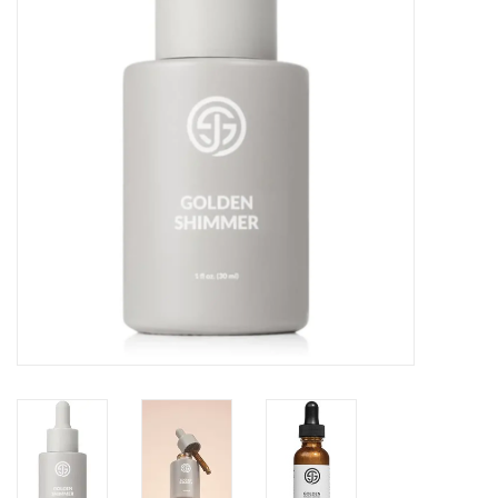
Onderdelen
Ventilatoren / Afzuiging
Promotie materiaal
Salon kleding
Vraag hier om een vrijblijvend
adviesgesprek met ons!
Trainingen
Suntana