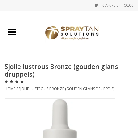
0 Artikelen - €0,00
Home
Spray Tan Apparaten
Spray Tan Starterspakketten
Sjolie lustrous Bronze (gouden glans
druppels)
Spray Tan Vloeistoffen
HOME
/
SJOLIE LUSTROUS BRONZE (GOUDEN GLANS DRUPPELS)
Selftan producten
Salon verkoop
Verzorging / Accessoires