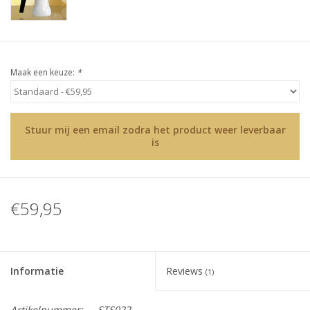
Sjolie
IBZ
Maak een keuze:
*
Cadeaubonnen
Blog
Stuur mij een email zodra het product weer leverbaar
is
Merken
gift cards/ cadeau bonnen
€59,95
Informatie
Reviews
(1)
Artikelnummer:
STS022