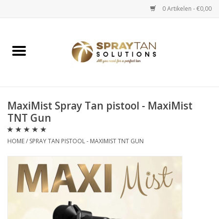
0 Artikelen - €0,00
Home
Spray Tan Apparaten
Spray Tan Starterspakketten
MaxiMist Spray Tan pistool - MaxiMist
TNT Gun
Spray Tan Vloeistoffen
HOME
/
SPRAY TAN PISTOOL - MAXIMIST TNT GUN
Selftan producten
Salon verkoop
Verzorging / Accessoires