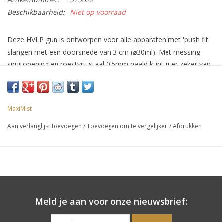
Beschikbaarheid:
Niet op voorraad
Deze HVLP gun is ontworpen voor alle apparaten met 'push fit'
slangen met een doorsnede van 3 cm (
⌀
30ml). Met messing
spuitopening en roestvrij staal 0.5mm naald kunt u er zeker van
zijn dat deze gun voldoet aan de hoge eisen die men stelt aan
spray tan apparaten.
MaxiMist
Let Op:
Dit spraypistool kan NIET in combinatie met de Quick-
connect slangen en de 2015 modellen gebruikt worden.
Aan verlanglijst toevoegen
/
Toevoegen om te vergelijken
/
Afdrukken
Meld je aan voor onze nieuwsbrief: