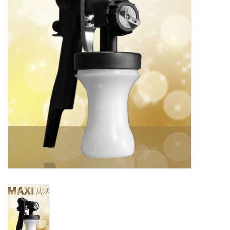
Onderdelen
Ventilatoren / Afzuiging
Promotie materiaal
Salon kleding
Vraag hier om een vrijblijvend
adviesgesprek met ons!
Trainingen
Suntana