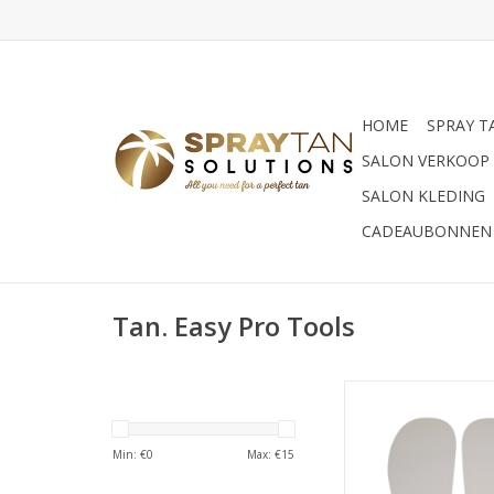
HOME
SPRAY T
SALON VERKOOP
SALON KLEDING
CADEAUBONNEN
Tan. Easy Pro Tools
Handige, voordelig 
kartonnen Sticky fee
soles 25 paar per v
Min: €
0
Max: €
15
Voorzien van 2 zel
strips. Voorkomt