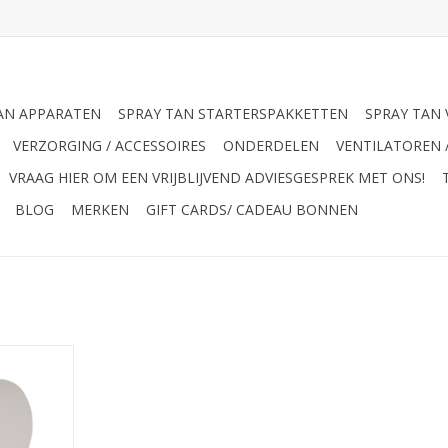
AN APPARATEN
SPRAY TAN STARTERSPAKKETTEN
SPRAY TAN 
VERZORGING / ACCESSOIRES
ONDERDELEN
VENTILATOREN 
VRAAG HIER OM EEN VRIJBLIJVEND ADVIESGESPREK MET ONS!
BLOG
MERKEN
GIFT CARDS/ CADEAU BONNEN
in gebruik
t / Sticky
erpakking.
fklevende
 bruine