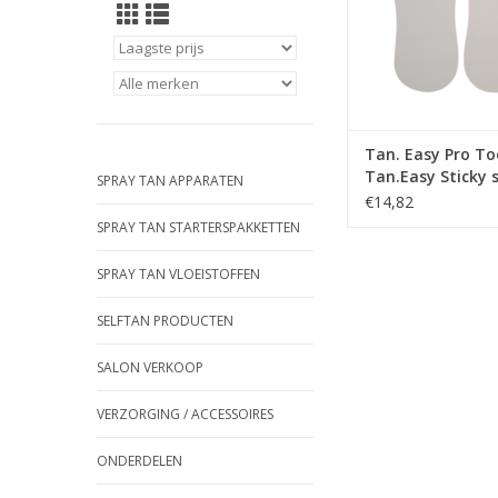
voetzolen tijdens d
behandeling
One size fits all/ 
TOEVOEGEN AAN WI
Tan. Easy Pro To
Tan.Easy Sticky s
SPRAY TAN APPARATEN
25 paar karton
€14,82
SPRAY TAN STARTERSPAKKETTEN
SPRAY TAN VLOEISTOFFEN
SELFTAN PRODUCTEN
SALON VERKOOP
VERZORGING / ACCESSOIRES
ONDERDELEN