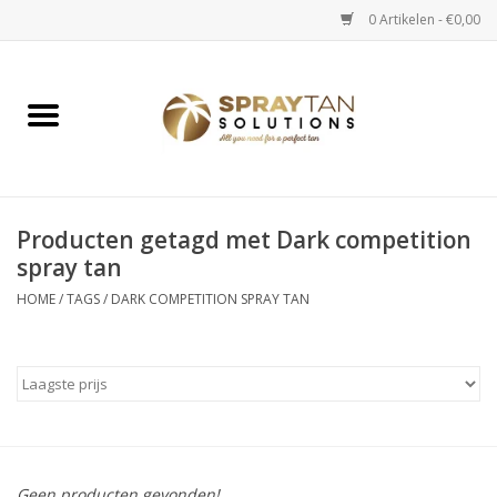
0 Artikelen - €0,00
Home
Spray Tan Apparaten
Spray Tan Starterspakketten
Producten getagd met Dark competition
spray tan
Spray Tan Vloeistoffen
HOME
/
TAGS
/
DARK COMPETITION SPRAY TAN
Selftan producten
Salon verkoop
Verzorging / Accessoires
Geen producten gevonden!...