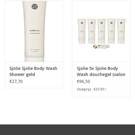
Onderdelen
Ventilatoren / Afzuiging
Promotie materiaal
Salon kleding
Sjolie Sjolie Body Wash
Sjolie 5x Sjolie Body
Shower geld
Wash douchegel (salon
Vraag hier om een vrijblijvend
verkoop)
€27,70
€96,50
adviesgesprek met ons!
Stukprijs : €27,93 /
Trainingen
Suntana