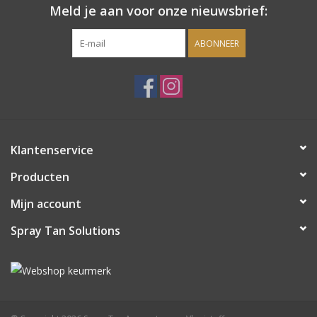
Sjolie
Meld je aan voor onze nieuwsbrief:
ABONNEER
IBZ
Cadeaubonnen
Blog
Klantenservice
Merken
Producten
Mijn account
gift cards/ cadeau bonnen
Spray Tan Solutions