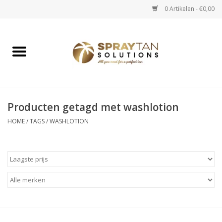
0 Artikelen - €0,00
Home
Spray Tan Apparaten
Spray Tan Starterspakketten
Producten getagd met washlotion
HOME
/
TAGS
/
WASHLOTION
Spray Tan Vloeistoffen
Selftan producten
Salon verkoop
Verzorging / Accessoires