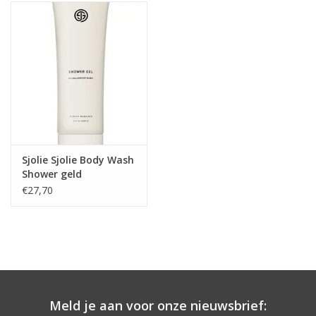
Onderdelen
Ventilatoren / Afzuiging
Promotie materiaal
Salon kleding
Sjolie Sjolie Body Wash
Shower geld
Vraag hier om een vrijblijvend
€27,70
adviesgesprek met ons!
Trainingen
Suntana
Meld je aan voor onze nieuwsbrief: