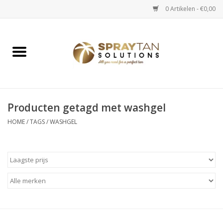
0 Artikelen - €0,00
Home
Spray Tan Apparaten
Spray Tan Starterspakketten
Producten getagd met washgel
HOME
/
TAGS
/
WASHGEL
Spray Tan Vloeistoffen
Selftan producten
Salon verkoop
Verzorging / Accessoires