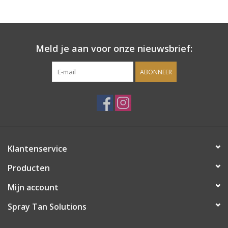
Onderdelen
Meld je aan voor onze nieuwsbrief:
Ventilatoren / Afzuiging
ABONNEER
Promotie materiaal
Salon kleding
Vraag hier om een vrijblijvend
Klantenservice
adviesgesprek met ons!
Producten
Trainingen
Mijn account
Suntana
Spray Tan Solutions