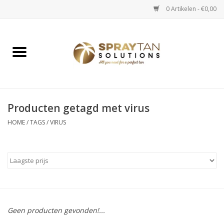
0 Artikelen - €0,00
Home
Spray Tan Apparaten
Spray Tan Starterspakketten
Producten getagd met virus
HOME
/
TAGS
/
VIRUS
Spray Tan Vloeistoffen
Selftan producten
Salon verkoop
Geen producten gevonden!...
Verzorging / Accessoires