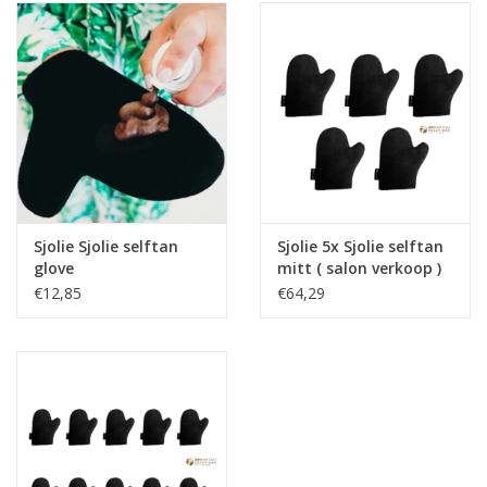
Onderdelen
Ventilatoren / Afzuiging
Promotie materiaal
Salon kleding
Sjolie Sjolie selftan
Sjolie 5x Sjolie selftan
glove
mitt ( salon verkoop )
Vraag hier om een vrijblijvend
€12,85
€64,29
adviesgesprek met ons!
Trainingen
Suntana