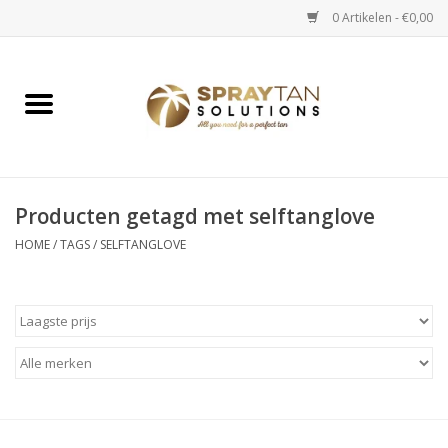
0 Artikelen - €0,00
Home
Spray Tan Apparaten
Spray Tan Starterspakketten
Producten getagd met selftanglove
HOME
/
TAGS
/
SELFTANGLOVE
Spray Tan Vloeistoffen
Selftan producten
Salon verkoop
Verzorging / Accessoires