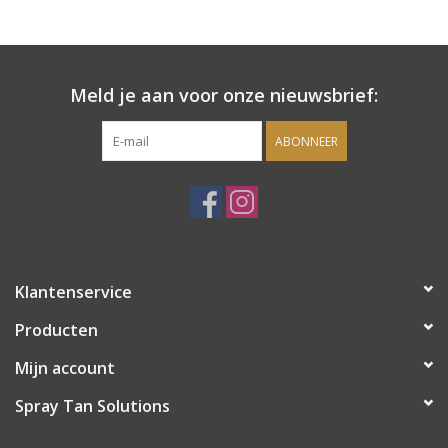
Onderdelen
Meld je aan voor onze nieuwsbrief:
Ventilatoren / Afzuiging
ABONNEER
Promotie materiaal
Salon kleding
Vraag hier om een vrijblijvend
Klantenservice
adviesgesprek met ons!
Producten
Trainingen
Mijn account
Suntana
Spray Tan Solutions