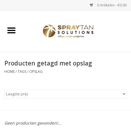
0 Artikelen - €0,00
Home
Spray Tan Apparaten
Spray Tan Starterspakketten
Producten getagd met opslag
HOME
/
TAGS
/
OPSLAG
Spray Tan Vloeistoffen
Selftan producten
Salon verkoop
Geen producten gevonden!...
Verzorging / Accessoires