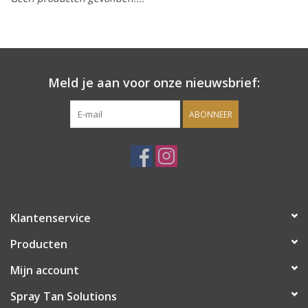
Onderdelen
Ventilatoren / Afzuiging
Meld je aan voor onze nieuwsbrief:
Promotie materiaal
ABONNEER
Salon kleding
Vraag hier om een vrijblijvend
adviesgesprek met ons!
Klantenservice
Trainingen
Producten
Mijn account
Suntana
Spray Tan Solutions