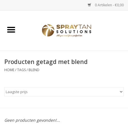
0 Artikelen - €0,00
Home
Spray Tan Apparaten
Spray Tan Starterspakketten
Producten getagd met blend
HOME
/
TAGS
/
BLEND
Spray Tan Vloeistoffen
Selftan producten
Salon verkoop
Geen producten gevonden!...
Verzorging / Accessoires