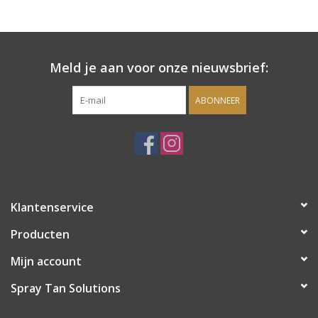
Onderdelen
Meld je aan voor onze nieuwsbrief:
Ventilatoren / Afzuiging
ABONNEER
Promotie materiaal
Salon kleding
Vraag hier om een vrijblijvend
Klantenservice
adviesgesprek met ons!
Producten
Trainingen
Mijn account
Suntana
Spray Tan Solutions