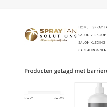
HOME
SPRAY T
SALON VERKOOP
SALON KLEDING
CADEAUBONNEN
Producten getagd met barrier
Sjolie Sjolie barri
TOEVOEGEN AAN WI
Min: €
0
Max: €
25