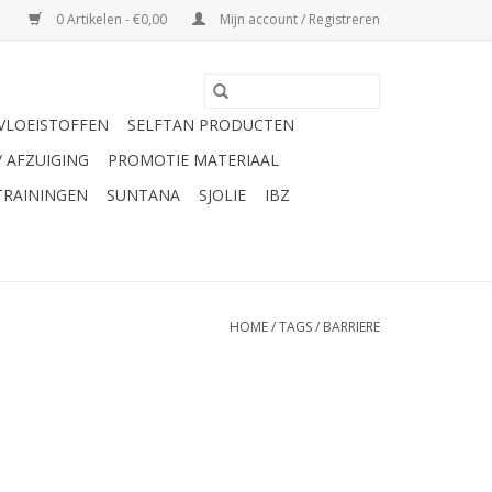
0 Artikelen - €0,00
Mijn account / Registreren
VLOEISTOFFEN
SELFTAN PRODUCTEN
/ AFZUIGING
PROMOTIE MATERIAAL
TRAININGEN
SUNTANA
SJOLIE
IBZ
HOME
/
TAGS
/
BARRIERE