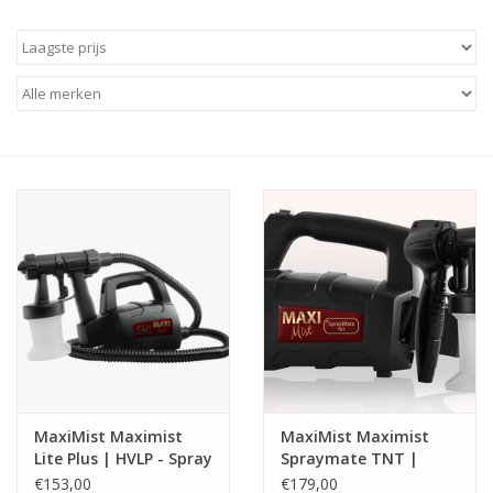
Onderdelen
Ventilatoren / Afzuiging
Promotie materiaal
Salon kleding
Vraag hier om een vrijblijvend
adviesgesprek met ons!
Trainingen
MaxiMist Maximist
MaxiMist Maximist
Suntana
Lite Plus | HVLP - Spray
Spraymate TNT |
Tan apparaat
HVLP - Spray Tan
€153,00
€179,00