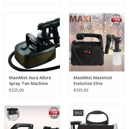
apparaat
Sjolie
IBZ
Cadeaubonnen
Blog
Merken
MaxiMist Aura Allure
MaxiMist Maximist
Spray Tan Machine
Evolution Elite
gift cards/ cadeau bonnen
Spraytan apparaat
€325,00
€335,00
SALE