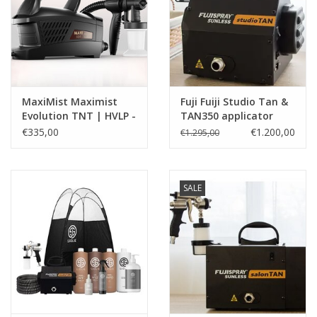
MaxiMist Maximist
Fuji Fuiji Studio Tan &
Evolution TNT | HVLP -
TAN350 applicator
Spray Tan apparaat
€335,00
€1.200,00
€1.295,00
SALE