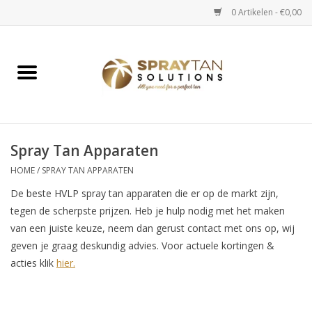
0 Artikelen - €0,00
Home
Spray Tan Apparaten
Spray Tan Starterspakketten
Spray Tan Apparaten
HOME
/
SPRAY TAN APPARATEN
Spray Tan Vloeistoffen
De beste HVLP spray tan apparaten die er op de markt zijn,
tegen de scherpste prijzen. Heb je hulp nodig met het maken
Selftan producten
van een juiste keuze, neem dan gerust contact met ons op, wij
geven je graag deskundig advies. Voor actuele kortingen &
acties klik
hier.
Salon verkoop
Verzorging / Accessoires