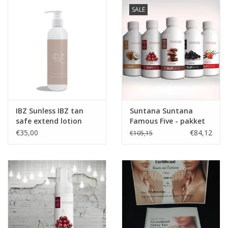
SALE
IBZ Sunless IBZ tan
Suntana Suntana
safe extend lotion
Famous Five - pakket
200ml
€35,00
€84,12
€105,15