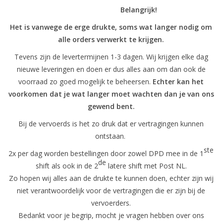
Belangrijk!
Onderdelen
Het is vanwege de erge drukte, soms wat langer nodig om
alle orders verwerkt te krijgen.
Ventilatoren / Afzuiging
Tevens zijn de levertermijnen 1-3 dagen. Wij krijgen elke dag
nieuwe leveringen en doen er dus alles aan om dan ook de
Promotie materiaal
voorraad zo goed mogelijk te beheersen.
Echter kan het
voorkomen dat je wat langer moet wachten dan je van ons
Salon kleding
gewend bent.
Bij de vervoerds is het zo druk dat er vertragingen kunnen
Vraag hier om een vrijblijvend
ontstaan.
adviesgesprek met ons!
ste
2x per dag worden bestellingen door zowel DPD mee in de 1
de
shift als ook in de 2
latere shift met Post NL.
Trainingen
Zo hopen wij alles aan de drukte te kunnen doen, echter zijn wij
niet verantwoordelijk voor de vertragingen die er zijn bij de
Suntana
vervoerders.
Bedankt voor je begrip, mocht je vragen hebben over ons