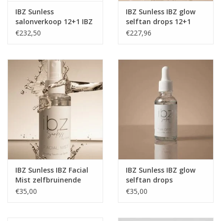
IBZ Sunless
IBZ Sunless IBZ glow
salonverkoop 12+1 IBZ
selftan drops 12+1
Glow Body Butter
gratis salon verkoop
€232,50
€227,96
Caramel Crush IBZ
Sunless
IBZ Sunless IBZ Facial
IBZ Sunless IBZ glow
Mist zelfbruinende
selftan drops
gezichtspray
€35,00
€35,00