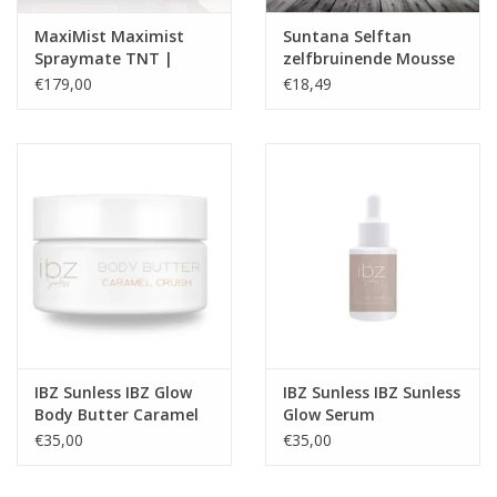
MaxiMist Maximist
Suntana Selftan
Spraymate TNT |
zelfbruinende Mousse
HVLP - Spray Tan
Coconut -light tan
€179,00
€18,49
apparaat
IBZ Sunless IBZ Glow
IBZ Sunless IBZ Sunless
Body Butter Caramel
Glow Serum
Crush IBZ Sunless
€35,00
€35,00