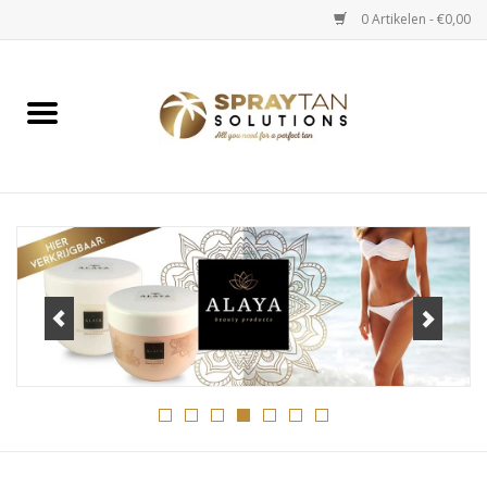
0 Artikelen - €0,00
Home
Spray Tan Apparaten
Spray Tan Starterspakketten
Spray Tan Vloeistoffen
Selftan producten
Salon verkoop
Verzorging / Accessoires