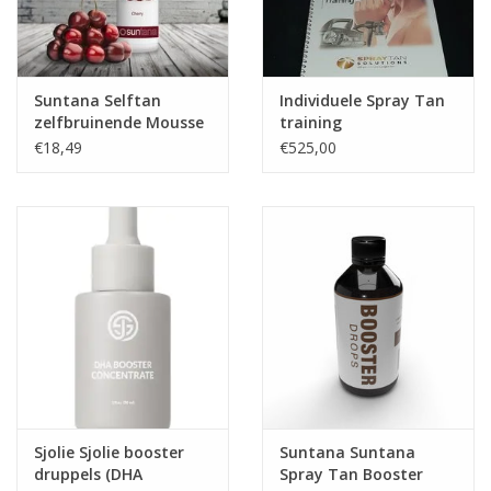
Suntana Selftan
Individuele Spray Tan
zelfbruinende Mousse
training
Cherry - medium tan
€18,49
€525,00
Sjolie Sjolie booster
Suntana Suntana
druppels (DHA
Spray Tan Booster