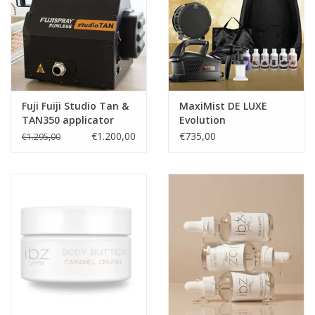
Fuji Fuiji Studio Tan &
MaxiMist DE LUXE
TAN350 applicator
Evolution
Starterspakket
€1.200,00
€735,00
€1.295,00
Evolution TNT
MaxiMist| HVLP -
Spray Tan