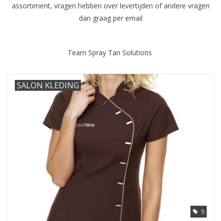
Sjolie
assortiment, vragen hebben over levertijden of andere vragen
dan graag per email
IBZ
Team Spray Tan Solutions
Cadeaubonnen
SALON KLEDING
Blog
Merken
gift cards/ cadeau bonnen
5