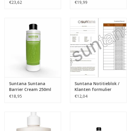
druppels)
Drops
€23,62
€19,99
Suntana Suntana
Suntana Notitieblok /
Barrier Cream 250ml
Klanten formulier
€18,95
€12,04