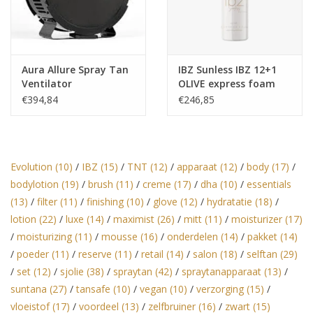
Aura Allure Spray Tan
IBZ Sunless IBZ 12+1
Ventilator
OLIVE express foam
selftan mousse Salon
€394,84
€246,85
Verkoop I
Evolution
(10)
/
IBZ
(15)
/
TNT
(12)
/
apparaat
(12)
/
body
(17)
/
bodylotion
(19)
/
brush
(11)
/
creme
(17)
/
dha
(10)
/
essentials
(13)
/
filter
(11)
/
finishing
(10)
/
glove
(12)
/
hydratatie
(18)
/
lotion
(22)
/
luxe
(14)
/
maximist
(26)
/
mitt
(11)
/
moisturizer
(17)
/
moisturizing
(11)
/
mousse
(16)
/
onderdelen
(14)
/
pakket
(14)
/
poeder
(11)
/
reserve
(11)
/
retail
(14)
/
salon
(18)
/
selftan
(29)
/
set
(12)
/
sjolie
(38)
/
spraytan
(42)
/
spraytanapparaat
(13)
/
suntana
(27)
/
tansafe
(10)
/
vegan
(10)
/
verzorging
(15)
/
vloeistof
(17)
/
voordeel
(13)
/
zelfbruiner
(16)
/
zwart
(15)